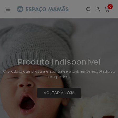
Detalhe
0
de
ITEMS
Produto
-
Sem
Produto
Produto Indisponível
O produto que procura encontra-se atualmente esgotado ou
indisponível.
VOLTAR À LOJA