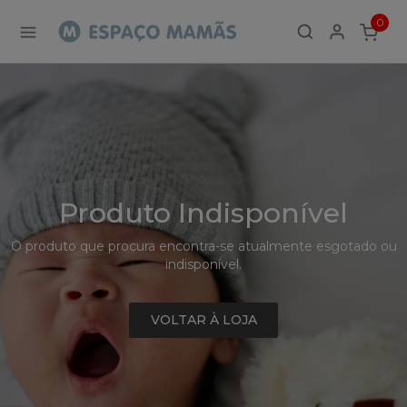
Detalhe
0
de
ITEMS
Produto
-
Sem
Produto
Produto Indisponível
O produto que procura encontra-se atualmente esgotado ou
indisponível.
VOLTAR À LOJA