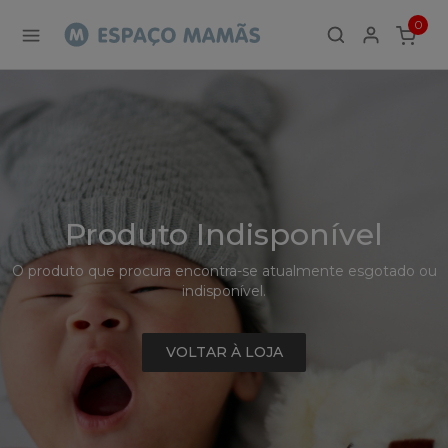
Detalhe
0
de
ITEMS
Produto
-
Sem
Produto
Produto Indisponível
O produto que procura encontra-se atualmente esgotado ou
indisponível.
VOLTAR À LOJA