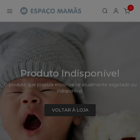
Detalhe
0
de
ITEMS
Produto
-
Sem
Produto
Produto Indisponível
O produto que procura encontra-se atualmente esgotado ou
indisponível.
VOLTAR À LOJA