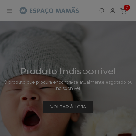
Detalhe
0
de
ITEMS
Produto
-
Sem
Produto
Produto Indisponível
O produto que procura encontra-se atualmente esgotado ou
indisponível.
VOLTAR À LOJA