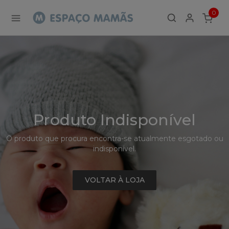
Detalhe
0
de
ITEMS
Produto
-
Sem
Produto
Produto Indisponível
O produto que procura encontra-se atualmente esgotado ou
indisponível.
VOLTAR À LOJA