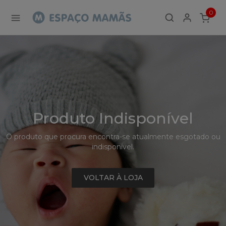
Detalhe
0
de
ITEMS
Produto
-
Sem
Produto
Produto Indisponível
O produto que procura encontra-se atualmente esgotado ou
indisponível.
VOLTAR À LOJA