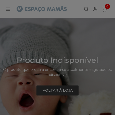
Detalhe
0
de
ITEMS
Produto
-
Sem
Produto
Produto Indisponível
O produto que procura encontra-se atualmente esgotado ou
indisponível.
VOLTAR À LOJA