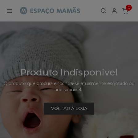
Detalhe
0
de
ITEMS
Produto
-
Sem
Produto
Produto Indisponível
O produto que procura encontra-se atualmente esgotado ou
indisponível.
VOLTAR À LOJA