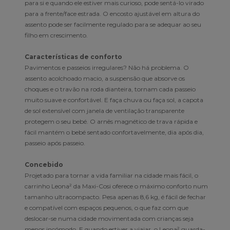
para si e quando ele estiver mais curioso, pode sentá-lo virado
para a frente/face estrada. O encosto ajustável em altura do
assento pode ser facilmente regulado para se adequar ao seu
filho em crescimento.
Características de conforto
Pavimentos e passeios irregulares? Não há problema. O
assento acolchoado macio, a suspensão que absorve os
choques e o travão na roda dianteira, tornam cada passeio
muito suave e confortável. E faça chuva ou faça sol, a capota
de sol extensível com janela de ventilação transparente
protegem o seu bebé. O arnês magnético de trava rápida e
fácil mantém o bebé sentado confortavelmente, dia após dia,
passeio após passeio.
Concebido
Projetado para tornar a vida familiar na cidade mais fácil, o
carrinho Leona² da Maxi-Cosi oferece o máximo conforto num
tamanho ultracompacto. Pesa apenas 8,6 kg, é fácil de fechar
e compatível com espaços pequenos, o que faz com que
deslocar-se numa cidade movimentada com crianças seja
menos incómodo. E quando estiver a viajar, o Leona² guarda-