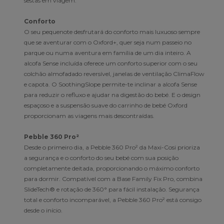
sestas em viagem.
Conforto
O seu pequenote desfrutará do conforto mais luxuoso sempre
que se aventurar com o Oxford+, quer seja num passeio no
parque ou numa aventura em família de um dia inteiro. A
alcofa Sense incluída oferece um conforto superior com o seu
colchão almofadado reversível, janelas de ventilação ClimaFlow
e capota. O SoothingSlope permite-te inclinar a alcofa Sense
para reduzir o refluxo e ajudar na digestão do bebé. E o design
espaçoso e a suspensão suave do carrinho de bebé Oxford
proporcionam as viagens mais descontraídas.
Pebble 360 Pro²
Desde o primeiro dia, a Pebble 360 Pro² da Maxi-Cosi prioriza
a segurança e o conforto do seu bebé com sua posição
completamente deitada, proporcionando o máximo conforto
para dormir. Compatível com a Base Family Fix Pro, combina
SlideTech® e rotação de 360° para fácil instalação. Segurança
total e conforto incomparável, a Pebble 360 Pro² está consigo
desde o início.