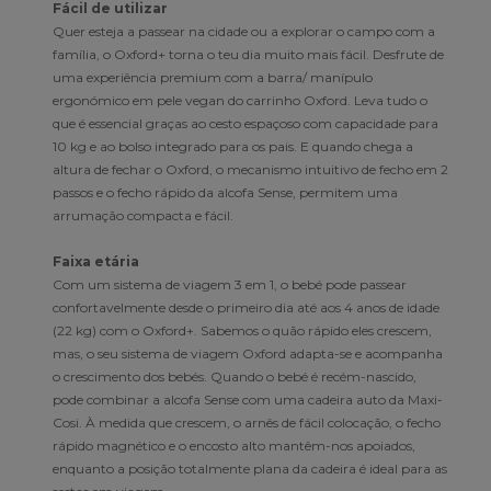
Fácil de utilizar
Quer esteja a passear na cidade ou a explorar o campo com a
família, o Oxford+ torna o teu dia muito mais fácil. Desfrute de
uma experiência premium com a barra/ manípulo
ergonómico em pele vegan do carrinho Oxford. Leva tudo o
que é essencial graças ao cesto espaçoso com capacidade para
10 kg e ao bolso integrado para os pais. E quando chega a
altura de fechar o Oxford, o mecanismo intuitivo de fecho em 2
passos e o fecho rápido da alcofa Sense, permitem uma
arrumação compacta e fácil.
Faixa etária
Com um sistema de viagem 3 em 1, o bebé pode passear
confortavelmente desde o primeiro dia até aos 4 anos de idade
(22 kg) com o Oxford+. Sabemos o quão rápido eles crescem,
mas, o seu sistema de viagem Oxford adapta-se e acompanha
o crescimento dos bebés. Quando o bebé é recém-nascido,
pode combinar a alcofa Sense com uma cadeira auto da Maxi-
Cosi. À medida que crescem, o arnês de fácil colocação, o fecho
rápido magnético e o encosto alto mantêm-nos apoiados,
enquanto a posição totalmente plana da cadeira é ideal para as