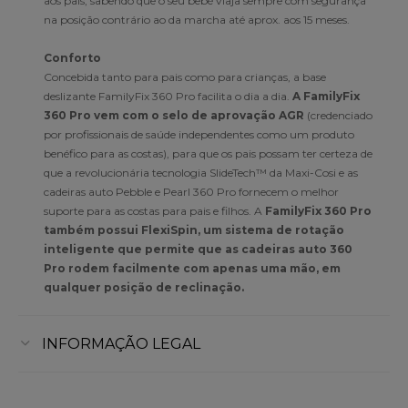
aos pais, sabendo que o seu bebé viaja sempre com segurança
na posição contrário ao da marcha até aprox. aos 15 meses.
Conforto
Concebida tanto para pais como para crianças, a base
deslizante FamilyFix 360 Pro facilita o dia a dia.
A FamilyFix
360 Pro vem com o selo de aprovação AGR
(credenciado
por profissionais de saúde independentes como um produto
benéfico para as costas), para que os pais possam ter certeza de
que a revolucionária tecnologia SlideTech™ da Maxi-Cosi e as
cadeiras auto Pebble e Pearl 360 Pro fornecem o melhor
suporte para as costas para pais e filhos. A
FamilyFix 360 Pro
também possui FlexiSpin, um sistema de rotação
inteligente que permite que as cadeiras auto 360
Pro rodem facilmente com apenas uma mão, em
qualquer posição de reclinação.
INFORMAÇÃO LEGAL