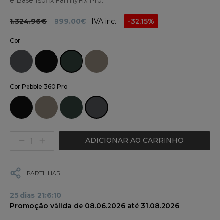
e Base Isofix FamilyFix Pro.
1.324.96€
899.00€
IVA inc.
-32.15%
Cor
Cor Pebble 360 Pro
ADICIONAR AO CARRINHO
PARTILHAR
25
dias
21
:
6
:
10
Promoção válida de 08.06.2026 até 31.08.2026