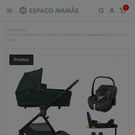
0
ITEMS
Espaço Mamãs
Carrinho de Bebé Maxi-Cosi Oxford Plus, Pebble 360 Pro 2, Adaptadores e Base Familyfix
360 Pro
Promo