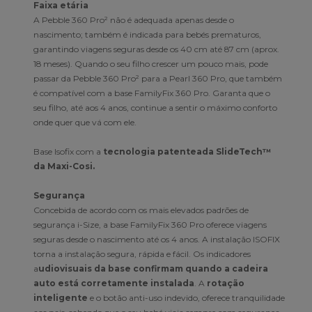
Faixa etária
A Pebble 360 Pro² não é adequada apenas desde o
nascimento; também é indicada para bebés prematuros,
garantindo viagens seguras desde os 40 cm até 87 cm (aprox.
18 meses). Quando o seu filho crescer um pouco mais, pode
passar da Pebble 360 Pro² para a Pearl 360 Pro, que também
é compatível com a base FamilyFix 360 Pro. Garanta que o
seu filho, até aos 4 anos, continue a sentir o máximo conforto
onde quer que vá com ele.
Base Isofix com a
tecnologia patenteada SlideTech™
da Maxi-Cosi.
Segurança
Concebida de acordo com os mais elevados padrões de
segurança i-Size, a base FamilyFix 360 Pro oferece viagens
seguras desde o nascimento até os 4 anos. A instalação ISOFIX
torna a instalação segura, rápida e fácil. Os indicadores
a
udiovisuais da base confirmam quando a cadeira
auto está corretamente instalada
. A
rotação
inteligente
e o botão anti-uso indevido, oferece tranquilidade