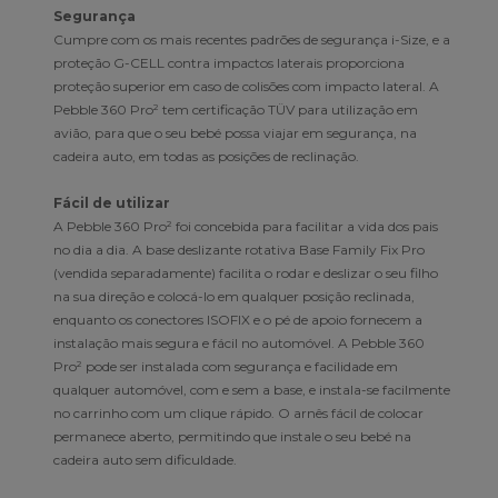
Segurança
Cumpre com os mais recentes padrões de segurança i-Size, e a
proteção G-CELL contra impactos laterais proporciona
proteção superior em caso de colisões com impacto lateral. A
Pebble 360 Pro² tem certificação TÜV para utilização em
avião, para que o seu bebé possa viajar em segurança, na
cadeira auto, em todas as posições de reclinação.
Fácil de utilizar
A Pebble 360 Pro² foi concebida para facilitar a vida dos pais
no dia a dia. A base deslizante rotativa Base Family Fix Pro
(vendida separadamente) facilita o rodar e deslizar o seu filho
na sua direção e colocá-lo em qualquer posição reclinada,
enquanto os conectores ISOFIX e o pé de apoio fornecem a
instalação mais segura e fácil no automóvel. A Pebble 360
Pro² pode ser instalada com segurança e facilidade em
qualquer automóvel, com e sem a base, e instala-se facilmente
no carrinho com um clique rápido. O arnês fácil de colocar
permanece aberto, permitindo que instale o seu bebé na
cadeira auto sem dificuldade.