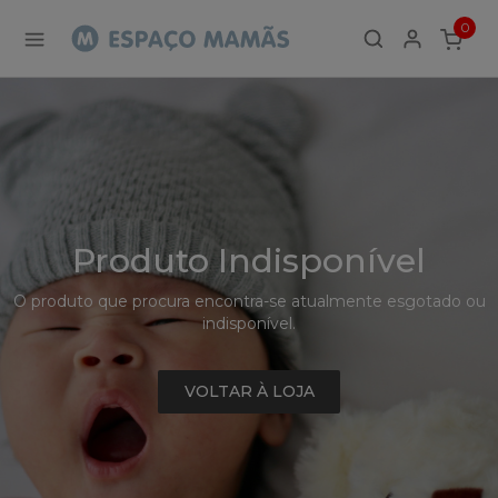
Detalhe
0
de
ITEMS
Produto
-
Sem
Produto
Produto Indisponível
O produto que procura encontra-se atualmente esgotado ou
indisponível.
VOLTAR À LOJA