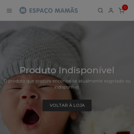
Detalhe
0
de
ITEMS
Produto
-
Sem
Produto
Produto Indisponível
O produto que procura encontra-se atualmente esgotado ou
indisponível.
VOLTAR À LOJA