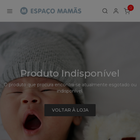
Detalhe
0
de
ITEMS
Produto
-
Sem
Produto
Produto Indisponível
O produto que procura encontra-se atualmente esgotado ou
indisponível.
VOLTAR À LOJA