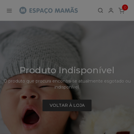
Detalhe
0
de
ITEMS
Produto
-
Sem
Produto
Produto Indisponível
O produto que procura encontra-se atualmente esgotado ou
indisponível.
VOLTAR À LOJA