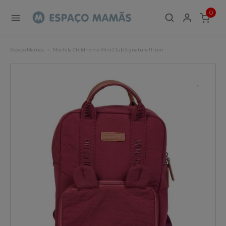
0
ITEMS
Espaço Mamãs
Mochila Childhome Mini Club Signature Urban