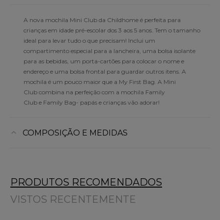
A nova mochila Mini Club da Childhome é perfeita para
crianças em idade pré-escolar dos 3 aos 5 anos. Tem o tamanho
ideal para levar tudo o que precisam! Inclui um
compartimento especial para a lancheira, uma bolsa isolante
para as bebidas, um porta-cartões para colocar o nome e
endereço e uma bolsa frontal para guardar outros itens. A
mochila é um pouco maior que a My First Bag. A Mini
Club combina na perfeição com a mochila Family
Club e Family Bag- papás e crianças vão adorar!
COMPOSIÇÃO E MEDIDAS
PRODUTOS RECOMENDADOS
VISTOS RECENTEMENTE