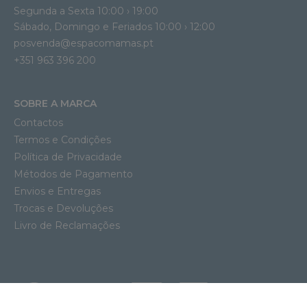
Segunda a Sexta 10:00 › 19:00
Sábado, Domingo e Feriados 10:00 › 12:00
posvenda@espacomamas.pt
+351 963 396 200
SOBRE A MARCA
Contactos
Termos e Condições
Política de Privacidade
Métodos de Pagamento
Envios e Entregas
Trocas e Devoluções
Livro de Reclamações