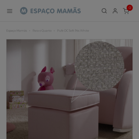
0
ITEMS
Espaço Mamãs
Para o Quarto
Pufe DC Soft Pés White