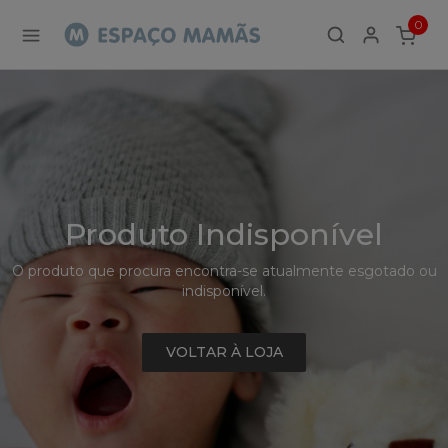
Detalhe
0
de
ITEMS
Produto
-
Sem
Produto
Produto Indisponível
O produto que procura encontra-se atualmente esgotado ou
indisponível.
VOLTAR À LOJA