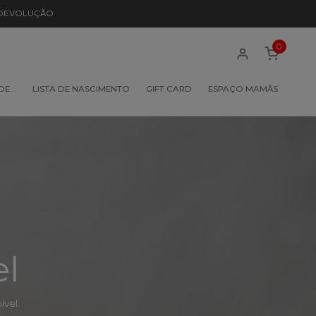
 DEVOLUÇÃO
0
 DE…
LISTA DE NASCIMENTO
GIFT CARD
ESPAÇO MAMÃS
el
vel.