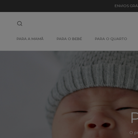
Detalhe
ENVIOS GRÁ
de
Produto
-
PARA A MAMÃ
PARA O BEBÉ
PARA O QUARTO
Sem
Produto
P
O p