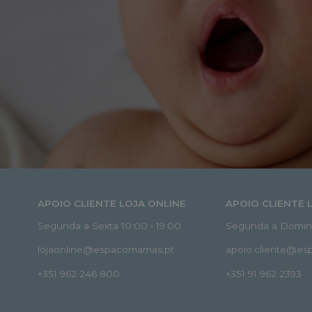
APOIO CLIENTE LOJA ONLINE
APOIO CLIENTE 
Segunda a Sexta 10:00 › 19:00
Segunda a Doming
lojaonline@espacomamas.pt
apoio.cliente@e
+351 962 246 800
+351 91 962 2393