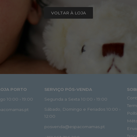
VOLTAR À LOJA
LOJA PORTO
SERVIÇO PÓS-VENDA
SOB
Cont
o 10:00 › 19:00
Segunda a Sexta 10:00 › 19:00
Term
Sábado, Domingo e Feriados 10:00 ›
spacomamas.pt
Polí
12:00
Mét
posvenda@espacomamas.pt
Envi
Troc