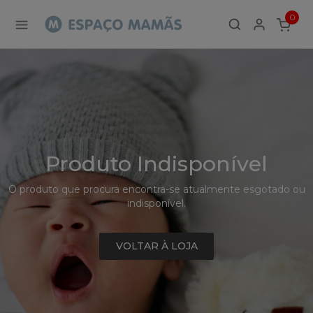
Detalhe
0
de
ITEMS
Produto
-
Sem
Produto
Produto Indisponível
O produto que procura encontra-se atualmente esgotado ou
indisponível.
VOLTAR À LOJA