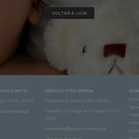
VOLTAR À LOJA
LOJA PORTO
SERVIÇO PÓS-VENDA
SOB
Cont
o 10:00 › 19:00
Segunda a Sexta 10:00 › 19:00
Term
Sábado, Domingo e Feriados 10:00 ›
spacomamas.pt
Polí
12:00
Mét
posvenda@espacomamas.pt
Envi
Troc