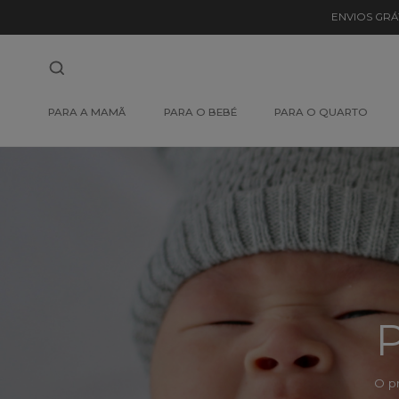
Detalhe
ENVIOS GRÁ
de
Produto
-
PARA A MAMÃ
PARA O BEBÉ
PARA O QUARTO
Sem
Produto
P
O p