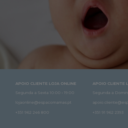
APOIO CLIENTE LOJA ONLINE
APOIO CLIENTE 
Segunda a Sexta 10:00 › 19:00
Segunda a Doming
lojaonline@espacomamas.pt
apoio.cliente@e
+351 962 246 800
+351 91 962 2393