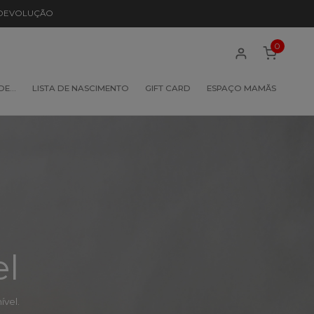
 DEVOLUÇÃO
0
 DE…
LISTA DE NASCIMENTO
GIFT CARD
ESPAÇO MAMÃS
el
vel.