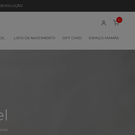
 DEVOLUÇÃO
0
 DE…
LISTA DE NASCIMENTO
GIFT CARD
ESPAÇO MAMÃS
el
vel.