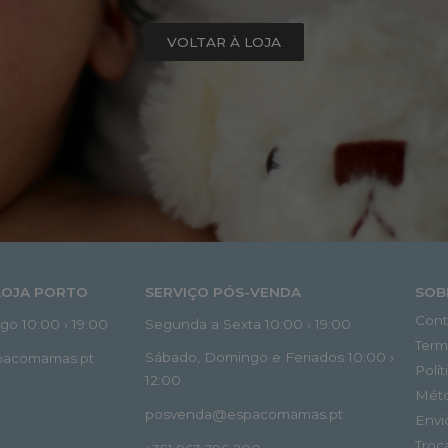
VOLTAR À LOJA
LOJA PORTO
SERVIÇO PÓS-VENDA
SOB
Cont
o 10:00 › 19:00
Segunda a Sexta 10:00 › 19:00
Term
Sábado, Domingo e Feriados 10:00 ›
spacomamas.pt
Polí
12:00
Mét
posvenda@espacomamas.pt
Envi
Troc