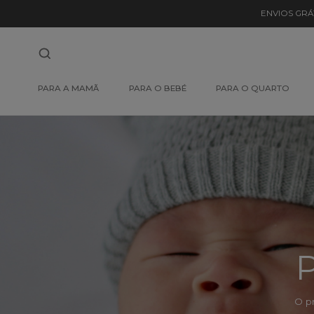
Detalhe
ENVIOS GRÁ
de
Produto
-
PARA A MAMÃ
PARA O BEBÉ
PARA O QUARTO
Sem
Produto
P
O p