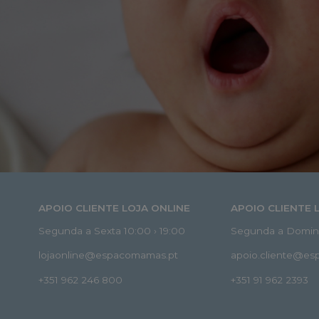
APOIO CLIENTE LOJA ONLINE
APOIO CLIENTE 
Segunda a Sexta 10:00 › 19:00
Segunda a Doming
lojaonline@espacomamas.pt
apoio.cliente@e
+351 962 246 800
+351 91 962 2393