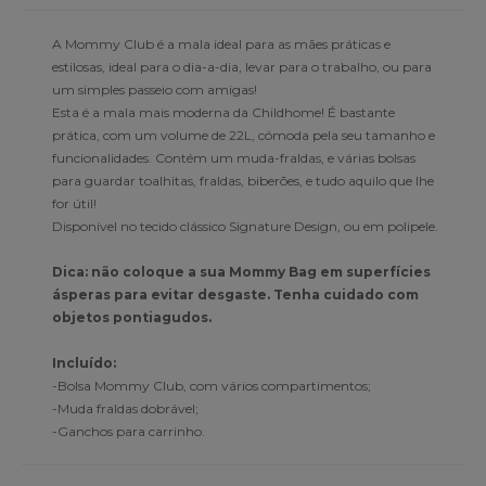
A Mommy Club é a mala ideal para as mães práticas e
estilosas, ideal para o dia-a-dia, levar para o trabalho, ou para
um simples passeio com amigas!
Esta é a mala mais moderna da Childhome! É bastante
prática, com um volume de 22L, cómoda pela seu tamanho e
funcionalidades. Contém um muda-fraldas, e várias bolsas
para guardar toalhitas, fraldas, biberões, e tudo aquilo que lhe
for útil!
Disponível no tecido clássico Signature Design, ou em polipele.
Dica: não coloque a sua Mommy Bag em superfícies
ásperas para evitar desgaste. Tenha cuidado com
objetos pontiagudos.
Incluído:
-Bolsa Mommy Club, com vários compartimentos;
-Muda fraldas dobrável;
-Ganchos para carrinho.