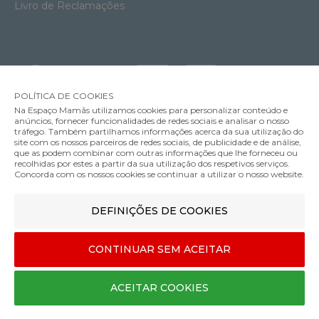
Livro de Reclamações
POLÍTICA DE COOKIES
Na Espaço Mamãs utilizamos cookies para personalizar conteúdo e
anúncios, fornecer funcionalidades de redes sociais e analisar o nosso
tráfego. Também partilhamos informações acerca da sua utilização do
site com os nossos parceiros de redes sociais, de publicidade e de análise,
que as podem combinar com outras informações que lhe forneceu ou
MÉTODOS DE ENVIO
recolhidas por estes a partir da sua utilização dos respetivos serviços.
Concorda com os nossos cookies se continuar a utilizar o nosso website.
Bolsa Childhome Mommy Club Signature Collection Polipel
DEFINIÇÕES DE COOKIES
MÉTODOS DE PAGAMENTO
70.00€
Cor
CONTINUAR SEM ACEITAR
Designed & developed by
Bsolus
ACEITAR COOKIES
©Espaço mamãs. Todos os direitos reservados
COMPRAR