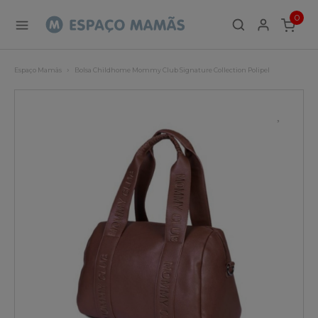
0
ITEMS
Espaço Mamãs
Bolsa Childhome Mommy Club Signature Collection Polipel