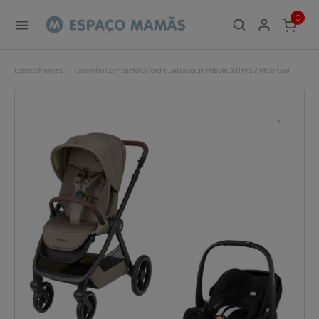
0
ITEMS
Espaço Mamãs
Carrinho Compacto Oxford e Babycoque Pebble 360 Pro 2 Maxi-Cosi