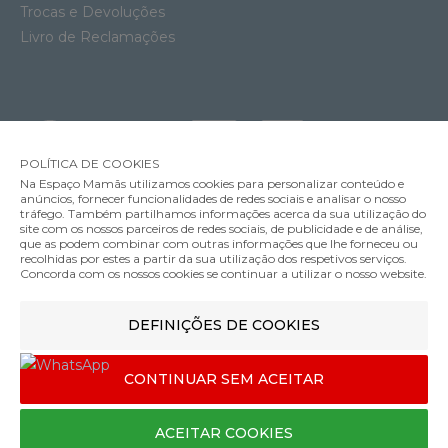
Trocas e Devoluções
Livro de Reclamações
POLÍTICA DE COOKIES
Na Espaço Mamãs utilizamos cookies para personalizar conteúdo e
anúncios, fornecer funcionalidades de redes sociais e analisar o nosso
tráfego. Também partilhamos informações acerca da sua utilização do
site com os nossos parceiros de redes sociais, de publicidade e de análise,
Carrinho Compacto Oxford e Babycoque Pebble 360 Pro 2 Maxi-Cosi
que as podem combinar com outras informações que lhe forneceu ou
MÉTODOS DE ENVIO
recolhidas por estes a partir da sua utilização dos respetivos serviços.
759.98€
Concorda com os nossos cookies se continuar a utilizar o nosso website.
Cor
DEFINIÇÕES DE COOKIES
MÉTODOS DE PAGAMENTO
Cor Pearl 360
CONTINUAR SEM ACEITAR
Designed & developed by
Bsolus
ACEITAR COOKIES
©Espaço mamãs. Todos os direitos reservados
COMPRAR