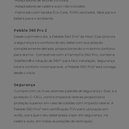
-Adaptadores de alcofas incluídos
-Adaptadores de cadeira auto não incluídos
-Fabricado com tecidos Eco Care, 100% reciclados. Ideal para o
bebé e para o ambiente.
Pebble 360 Pro 2
Desde o primeiro dia, a Pebble 360 Pro² da Maxi-Cosi prioriza
a segurança e o conforto do seu bebé com sua posição
completamente deitada, proporcionando o máximo conforto
para dormir. Compatível com a FamilyFix 360 Pro, combina
SlideTech® e rotação de 360° para fácil instalação. Segurança
total e conforto incomparável, a Pebble 360 Pro² está consigo
desde o início.
Segurança
Cumpre com os mais recentes padrões de segurança i-Size, e a
proteção G-CELL contra impactos laterais proporciona
proteção superior em caso de colisões com impacto lateral. A
Pebble 360 Pro² tem certificação TÜV para utilização em
avião, para que o seu bebé possa viajar em segurança, na
cadeira auto, em todas as posições de reclinação.