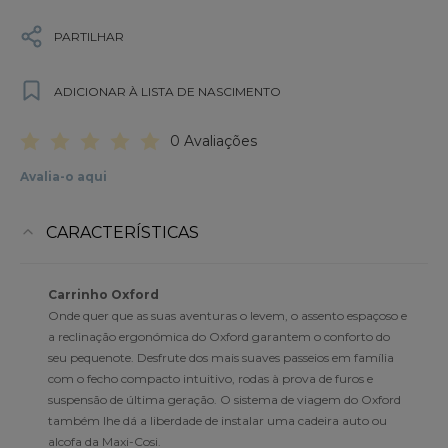
PARTILHAR
ADICIONAR À LISTA DE NASCIMENTO
0 Avaliações
Avalia-o aqui
CARACTERÍSTICAS
Carrinho Oxford
Onde quer que as suas aventuras o levem, o assento espaçoso e
a reclinação ergonómica do Oxford garantem o conforto do
seu pequenote. Desfrute dos mais suaves passeios em família
com o fecho compacto intuitivo, rodas à prova de furos e
suspensão de última geração. O sistema de viagem do Oxford
também lhe dá a liberdade de instalar uma cadeira auto ou
alcofa da Maxi-Cosi.