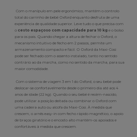
Com o manípulo em pele ergonómico, mantém o controlo
total do carrinho de bebé Oxford enquanto desfruta de uma
experiência de qualidade superior. Leve tudo o que precisa com
o
cesto espaçoso com capacidade para 10 kg
e o bolso
para os pais. Quando chegar a altura de fechar o Oxford, o
mecanismo intuitivo de fecho em 2 passos, permite um
armazenamento compacto e fácil. O Oxford da Maxi-Cosi
pode ser fechado com o assento instalado, tanto no sentido
contrário ao da marcha, como no sentido da marcha, para sua
maior comodidade.
Com o sistema de viagem 3 em 1 do Oxford, o seu bebé pode
deslocar-se confortavelmente desde o primeiro dia até aos 4
anos de idade (22 kg). Quando o seu bebé é recém-nascido,
pode utilizar a posição deitada ou combinar o Oxford com
uma cadeira auto ou alcofa da Maxi-Cosi. À medida que
crescem, o arnês easy-in com fecho rápido magnético, o apoio
de braços giratório e o encosto alto mantêm-os apoiados e
confortáveis à medida que crescem.