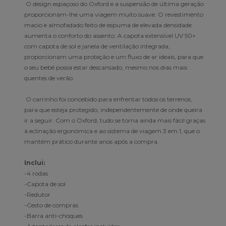
O design espaçoso do Oxford e a suspensão de última geração
proporcionam-lhe uma viagem muito suave. O revestimento
macio e almofadado feito de espuma de elevada densidade
aumenta o conforto do assento. A capota extensível UV 50+
com capota de sol e janela de ventilação integrada,
proporcionam uma proteção e um fluxo de ar ideais, para que
o seu bebé possa estar descansado, mesmo nos dias mais
quentes de verão.
O carrinho foi concebido para enfrentar todos os terrenos,
para que esteja protegido, independentemente de onde queira
ir a seguir. Com o Oxford, tudo se torna ainda mais fácil graças
à eclinação ergonómica e ao sistema de viagem 3 em 1, que o
mantém prático durante anos após a compra.
Inclui:
-4 rodas
-Capota de sol
-Redutor
-Cesto de compras
-Barra anti-choques