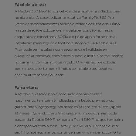
Fácil de utilizar
A Pebble 360 Pro² foi concebida para facilitar a vida dos pais
no dia a dia. A base deslizante rotativa FamilyFix 360 Pro
(vendida separadamente) facilita o rodar e deslizar o seu filho
na sua direção e colocá-lo em qualquer posição reclinada,
enquanto os conectores ISOFIX e o pé de apoio fornecem a
instalação mais segura e fácil no automóvel. A Pebble 360
Pro² pode ser instalada com segurança e facilidade em
qualquer automóvel, com e sem a base, e instala-se facilmente
no carrinho com um clique rápido. O arnês fácil de colocar
permanece aberto, permitindo que instale o seu bebé na
cadeira auto sem dificuldade.
Faixa etária
A Pebble 360 Pro² não é adequada apenas desde o
nascimento; também é indicada para bebés prematuros,
garantindo viagens seguras desde os 40 cm até 87 cm (aprox.
18 meses). Quando o seu filho crescer um pouco mais, pode
passar da Pebble 360 Pro² para a Pearl 360 Pro, que também
é compatível com a base FamilyFix 360 Pro. Garanta que o
seu filho, até aos 4 anos, continue a sentir o máximo conforto