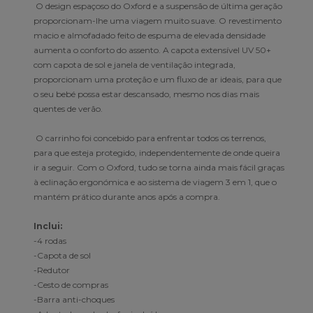
O design espaçoso do Oxford e a suspensão de última geração
proporcionam-lhe uma viagem muito suave. O revestimento
macio e almofadado feito de espuma de elevada densidade
aumenta o conforto do assento. A capota extensível UV 50+
com capota de sol e janela de ventilação integrada,
proporcionam uma proteção e um fluxo de ar ideais, para que
o seu bebé possa estar descansado, mesmo nos dias mais
quentes de verão.
O carrinho foi concebido para enfrentar todos os terrenos,
para que esteja protegido, independentemente de onde queira
ir a seguir. Com o Oxford, tudo se torna ainda mais fácil graças
à eclinação ergonómica e ao sistema de viagem 3 em 1, que o
mantém prático durante anos após a compra.
Inclui:
-4 rodas
-Capota de sol
-Redutor
-Cesto de compras
-Barra anti-choques