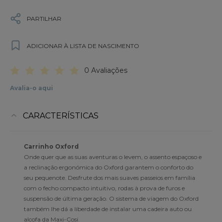
PARTILHAR
ADICIONAR À LISTA DE NASCIMENTO
0 Avaliações
Avalia-o aqui
CARACTERÍSTICAS
Carrinho Oxford
Onde quer que as suas aventuras o levem, o assento espaçoso e
a reclinação ergonómica do Oxford garantem o conforto do
seu pequenote. Desfrute dos mais suaves passeios em família
com o fecho compacto intuitivo, rodas à prova de furos e
suspensão de última geração. O sistema de viagem do Oxford
também lhe dá a liberdade de instalar uma cadeira auto ou
alcofa da Maxi-Cosi.