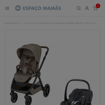
0
ITEMS
Espaço Mamãs
Carrinho Compacto Oxford e Babycoque Pebble 360 Pro 2 Maxi-Cosi