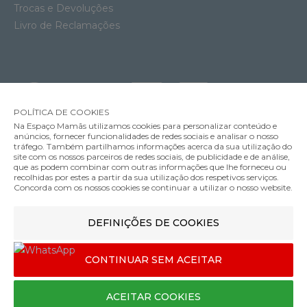
Trocas e Devoluções
Livro de Reclamações
POLÍTICA DE COOKIES
Na Espaço Mamãs utilizamos cookies para personalizar conteúdo e
anúncios, fornecer funcionalidades de redes sociais e analisar o nosso
tráfego. Também partilhamos informações acerca da sua utilização do
site com os nossos parceiros de redes sociais, de publicidade e de análise,
Carrinho Compacto Oxford e Babycoque Pebble 360 Pro 2 Maxi-Cosi
que as podem combinar com outras informações que lhe forneceu ou
MÉTODOS DE ENVIO
recolhidas por estes a partir da sua utilização dos respetivos serviços.
759.98€
Concorda com os nossos cookies se continuar a utilizar o nosso website.
Cor
DEFINIÇÕES DE COOKIES
MÉTODOS DE PAGAMENTO
Cor Pearl 360
CONTINUAR SEM ACEITAR
Designed & developed by
Bsolus
ACEITAR COOKIES
©Espaço mamãs. Todos os direitos reservados
COMPRAR