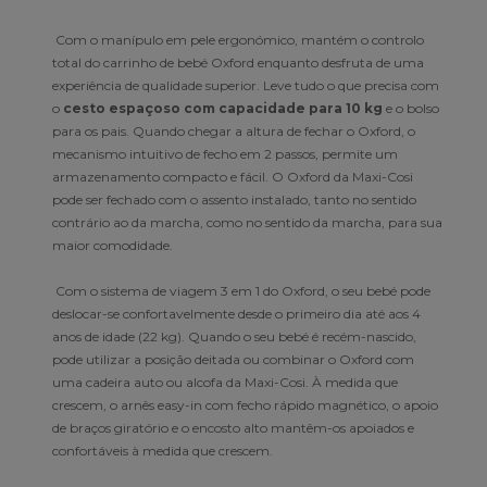
Com o manípulo em pele ergonómico, mantém o controlo
total do carrinho de bebé Oxford enquanto desfruta de uma
experiência de qualidade superior. Leve tudo o que precisa com
o
cesto espaçoso com capacidade para 10 kg
e o bolso
para os pais. Quando chegar a altura de fechar o Oxford, o
mecanismo intuitivo de fecho em 2 passos, permite um
armazenamento compacto e fácil. O Oxford da Maxi-Cosi
pode ser fechado com o assento instalado, tanto no sentido
contrário ao da marcha, como no sentido da marcha, para sua
maior comodidade.
Com o sistema de viagem 3 em 1 do Oxford, o seu bebé pode
deslocar-se confortavelmente desde o primeiro dia até aos 4
anos de idade (22 kg). Quando o seu bebé é recém-nascido,
pode utilizar a posição deitada ou combinar o Oxford com
uma cadeira auto ou alcofa da Maxi-Cosi. À medida que
crescem, o arnês easy-in com fecho rápido magnético, o apoio
de braços giratório e o encosto alto mantêm-os apoiados e
confortáveis à medida que crescem.