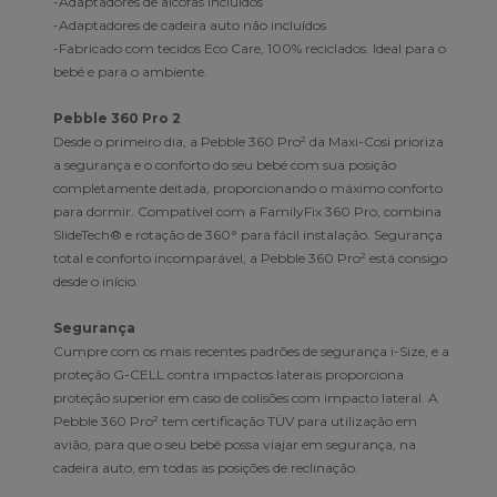
-Adaptadores de alcofas incluídos
-Adaptadores de cadeira auto não incluídos
-Fabricado com tecidos Eco Care, 100% reciclados. Ideal para o
bebé e para o ambiente.
Pebble 360 Pro 2
Desde o primeiro dia, a Pebble 360 Pro² da Maxi-Cosi prioriza
a segurança e o conforto do seu bebé com sua posição
completamente deitada, proporcionando o máximo conforto
para dormir. Compatível com a FamilyFix 360 Pro, combina
SlideTech® e rotação de 360° para fácil instalação. Segurança
total e conforto incomparável, a Pebble 360 Pro² está consigo
desde o início.
Segurança
Cumpre com os mais recentes padrões de segurança i-Size, e a
proteção G-CELL contra impactos laterais proporciona
proteção superior em caso de colisões com impacto lateral. A
Pebble 360 Pro² tem certificação TÜV para utilização em
avião, para que o seu bebé possa viajar em segurança, na
cadeira auto, em todas as posições de reclinação.