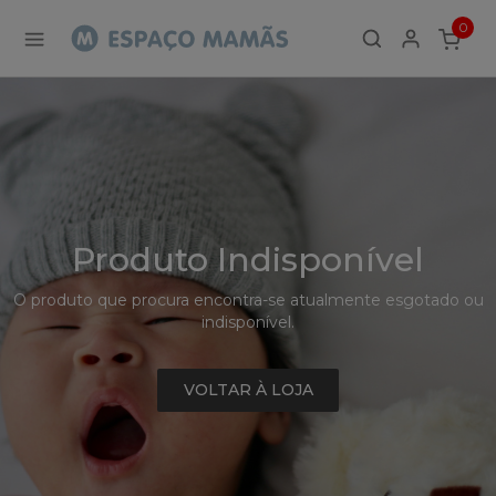
Detalhe
0
de
ITEMS
Produto
-
Sem
Produto
Produto Indisponível
O produto que procura encontra-se atualmente esgotado ou
indisponível.
VOLTAR À LOJA