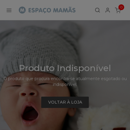
Detalhe
0
de
ITEMS
Produto
-
Sem
Produto
Produto Indisponível
O produto que procura encontra-se atualmente esgotado ou
indisponível.
VOLTAR À LOJA