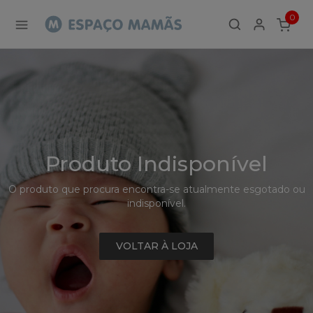
Detalhe
0
de
ITEMS
Produto
-
Sem
Produto
Produto Indisponível
O produto que procura encontra-se atualmente esgotado ou
indisponível.
VOLTAR À LOJA