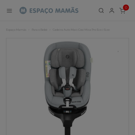
0
ITEMS
Espaço Mamãs
Para o Bebé
Cadeira Auto Maxi-Cosi Mica Pro Eco i-Size