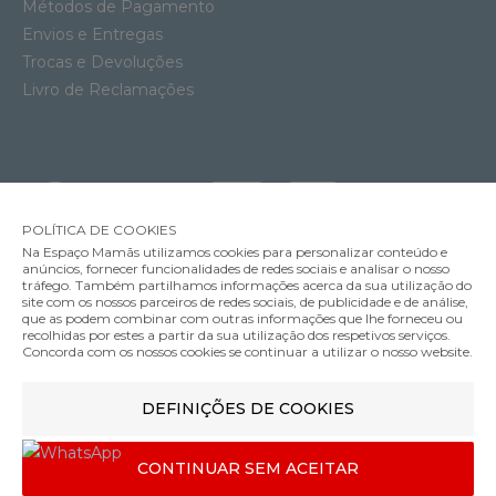
Métodos de Pagamento
Envios e Entregas
Trocas e Devoluções
Livro de Reclamações
POLÍTICA DE COOKIES
Na Espaço Mamãs utilizamos cookies para personalizar conteúdo e
anúncios, fornecer funcionalidades de redes sociais e analisar o nosso
tráfego. Também partilhamos informações acerca da sua utilização do
site com os nossos parceiros de redes sociais, de publicidade e de análise,
que as podem combinar com outras informações que lhe forneceu ou
MÉTODOS DE ENVIO
recolhidas por estes a partir da sua utilização dos respetivos serviços.
Concorda com os nossos cookies se continuar a utilizar o nosso website.
Cadeira Auto Maxi-Cosi Mica Pro Eco i-Size
DEFINIÇÕES DE COOKIES
MÉTODOS DE PAGAMENTO
399.99€
Cor
CONTINUAR SEM ACEITAR