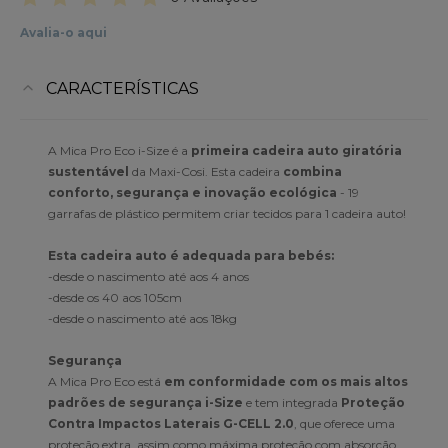
Avalia-o aqui
CARACTERÍSTICAS
A Mica Pro Eco i-Size é a
primeira cadeira auto giratória
sustentável
da Maxi-Cosi. Esta cadeira
combina
conforto, segurança e inovação ecológica
- 19
garrafas de plástico permitem criar tecidos para 1 cadeira auto!
Esta cadeira auto é adequada para bebés:
-desde o nascimento até aos 4 anos
-desde os 40 aos 105cm
-desde o nascimento até aos 18kg
Segurança
A Mica Pro Eco está
em conformidade com os mais altos
padrões de segurança i-Size
e tem integrada
Proteção
Contra Impactos Laterais G-CELL 2.0
, que oferece uma
proteção extra, assim como máxima proteção com absorção