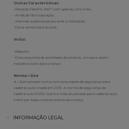
Outras Características:
-Rotação FlexiPin 360° com apenas uma mão;
-Arnês de fácil colocação;
-Alarmes audiovisuais durante a instalação;
-Forra removível e lavável.
Inclui:
-Redutor;
-Dois conjuntos de almofadas de ombros, um para recém
nascido e outro para criança.
Norma i-Size
A i-Size consiste numa norma europeia de segurança para
cadeiras auto criada em 2013. A norma de segurança da
cadeira auto R129/i-Size é a mais atualizada para cadeiras auto
e tem por base o comprimento da criança.
INFORMAÇÃO LEGAL