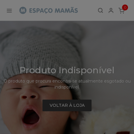
Detalhe
0
de
ITEMS
Produto
-
Sem
Produto
Produto Indisponível
O produto que procura encontra-se atualmente esgotado ou
indisponível.
VOLTAR À LOJA