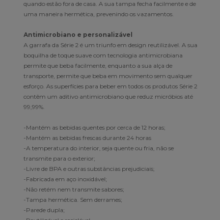
quando estão fora de casa. A sua tampa fecha facilmente e de
uma maneira hermética, prevenindo os vazamentos.
Antimicrobiano e personalizável
A garrafa da Série 2 é um triunfo em design reutilizável. A sua
boquilha de toque suave com tecnologia antimicrobiana
permite que beba facilmente, enquanto a sua alça de
transporte, permite que beba em movimento sem qualquer
esforço. As superfícies para beber em todos os produtos Série 2
contêm um aditivo antimicrobiano que reduz micróbios até
99,99%.
-Mantém as bebidas quentes por cerca de 12 horas;
-Mantém as bebidas frescas durante 24 horas
-A temperatura do interior, seja quente ou fria, não se
transmite para o exterior;
-Livre de BPA e outras substâncias prejudiciais;
-Fabricada em aço inoxidável;
-Não retém nem transmite sabores;
-Tampa hermética. Sem derrames;
-Parede dupla;