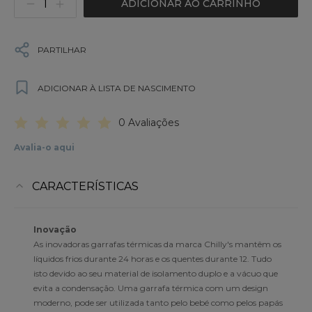
ADICIONAR AO CARRINHO
PARTILHAR
ADICIONAR À LISTA DE NASCIMENTO
0 Avaliações
Avalia-o aqui
CARACTERÍSTICAS
Inovação
As inovadoras garrafas térmicas da marca Chilly's mantêm os
líquidos frios durante 24 horas e os quentes durante 12. Tudo
isto devido ao seu material de isolamento duplo e a vácuo que
evita a condensação. Uma garrafa térmica com um design
moderno, pode ser utilizada tanto pelo bebé como pelos papás