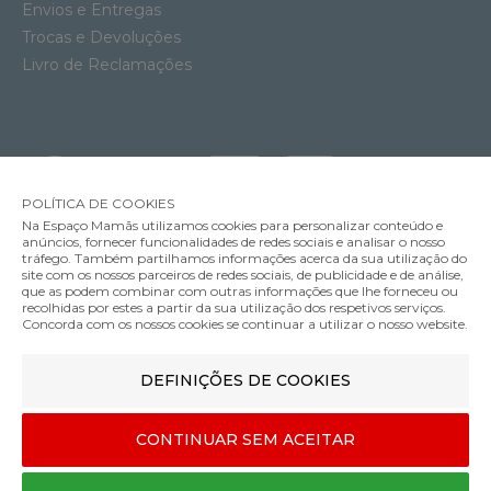
Envios e Entregas
Trocas e Devoluções
Livro de Reclamações
POLÍTICA DE COOKIES
Na Espaço Mamãs utilizamos cookies para personalizar conteúdo e
anúncios, fornecer funcionalidades de redes sociais e analisar o nosso
tráfego. Também partilhamos informações acerca da sua utilização do
site com os nossos parceiros de redes sociais, de publicidade e de análise,
que as podem combinar com outras informações que lhe forneceu ou
MÉTODOS DE ENVIO
recolhidas por estes a partir da sua utilização dos respetivos serviços.
Concorda com os nossos cookies se continuar a utilizar o nosso website.
DEFINIÇÕES DE COOKIES
MÉTODOS DE PAGAMENTO
Garrafa Térmica Chilly's Serie 2 Black
35.00€
CONTINUAR SEM ACEITAR
500ml
Designed & developed by
Bsolus