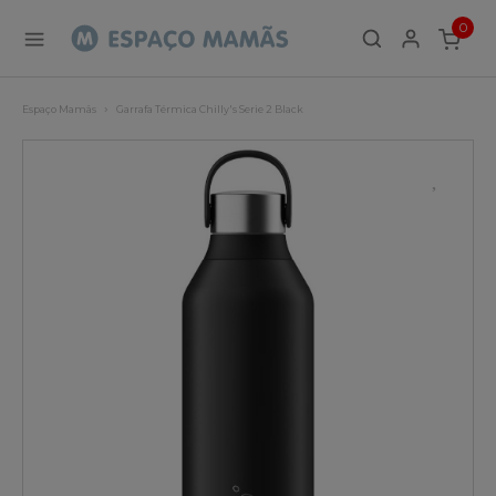
0
ITEMS
Espaço Mamãs
Garrafa Térmica Chilly's Serie 2 Black