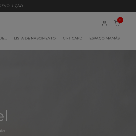
 DEVOLUÇÃO
0
 DE…
LISTA DE NASCIMENTO
GIFT CARD
ESPAÇO MAMÃS
el
vel.