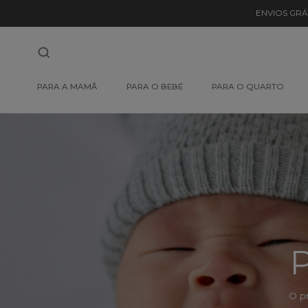
Detalhe
ENVIOS GRÁ
de
Produto
-
PARA A MAMÃ
PARA O BEBÉ
PARA O QUARTO
Sem
Produto
P
O p