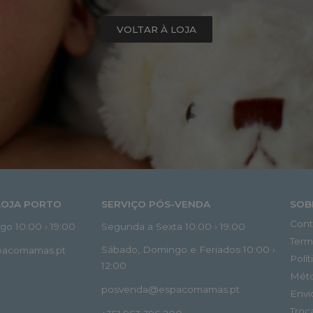
VOLTAR À LOJA
LOJA PORTO
SERVIÇO PÓS-VENDA
SOB
Cont
o 10:00 › 19:00
Segunda a Sexta 10:00 › 19:00
Term
Sábado, Domingo e Feriados 10:00 ›
spacomamas.pt
Polí
12:00
Mét
posvenda@espacomamas.pt
Envi
Troc