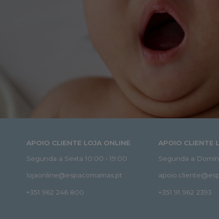
APOIO CLIENTE LOJA ONLINE
APOIO CLIENTE 
Segunda a Sexta 10:00 › 19:00
Segunda a Doming
lojaonline@espacomamas.pt
apoio.cliente@e
+351 962 246 800
+351 91 962 2393